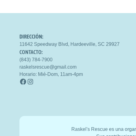
DIRECCIÓN:
11642 Speedway Blvd, Hardeeville, SC 29927
CONTACTO:
(843) 784-7900
raskelsrescue@gmail.com
Horario: Mié-Dom, 11am-4pm
Raskel's Rescue es una organi