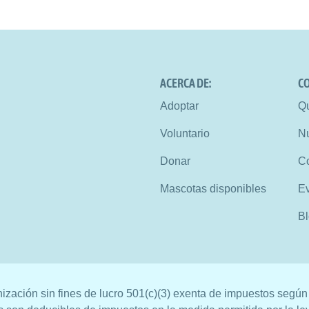
ACERCA DE:
CO
Adoptar
Q
Voluntario
Nu
Donar
C
Mascotas disponibles
E
B
zación sin fines de lucro 501(c)(3) exenta de impuestos según