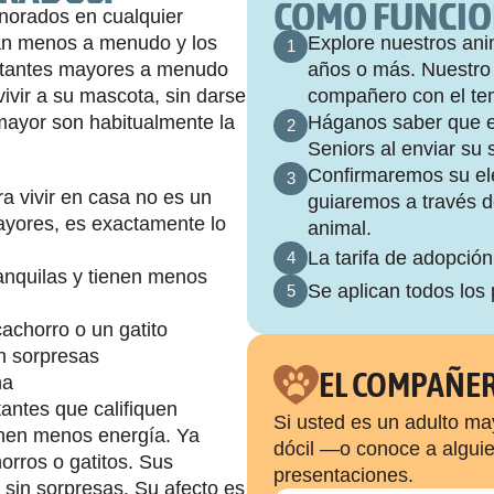
CÓMO FUNCI
orados en cualquier 
an menos a menudo y los 
Explore nuestros ani
1
ptantes mayores a menudo 
años o más. Nuestro 
ivir a su mascota, sin darse 
compañero con el t
ayor son habitualmente la 
Háganos saber que es
2
Seniors al enviar su 
Confirmaremos su ele
3
a vivir en casa no es un 
guiaremos a través del
yores, es exactamente lo 
animal.
La tarifa de adopción
4
quilas y tienen menos 
Se aplican todos los
5
achorro o un gatito
n sorpresas
EL COMPAÑER
na
antes que califiquen
Si usted es un adulto m
nen menos energía. Ya 
dócil —o conoce a algui
rros o gatitos. Sus 
presentaciones.
in sorpresas. Su afecto es 